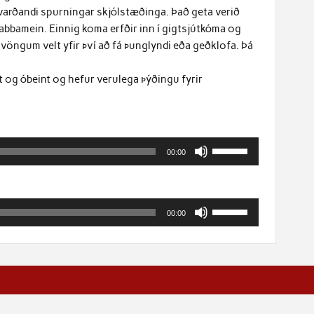
a varðandi spurningar skjólstæðinga. Það geta verið
bbamein. Einnig koma erfðir inn í gigtsjútkóma og
öngum velt yfir því að fá þunglyndi eða geðklofa. Þá
nt og óbeint og hefur verulega þýðingu fyrir
Gebruik
00:00
Omhoog/Omlaag
pijltoetsen
om
Gebruik
het
00:00
Omhoog/Omlaag
volume
pijltoetsen
te
om
verhogen
het
of
volume
te
te
verlagen.