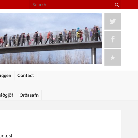
aggen
Contact
ráðgjöf
Orðasafn
sugæsl