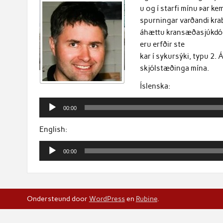
u og í starfi mínu þar k
spurningar varðandi kra
áhættu kransæðasjúkdóma
eru erfðir ste
kar í sykursýki, typu 2.
skjólstæðinga mína.
Íslenska:
Audiospeler
00:00
English:
Audiospeler
00:00
Ondersteund door
WordPress
en
Rubine
.