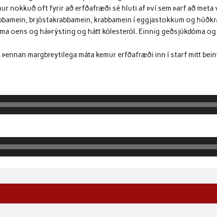
emur nokkuð oft fyrir að erfðafræði sé hluti af því sem þarf að met
bbamein, brjóstakrabbamein, krabbamein í eggjastokkum og húðkra
 oens og háþrýsting og hátt kólesteról. Einnig geðsjúkdóma og v
 Á þennan margbreytilega máta kemur erfðafræði inn í starf mitt bei