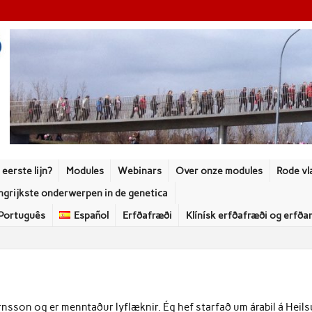
eerste lijn?
Modules
Webinars
Over onze modules
Rode vl
ngrijkste onderwerpen in de genetica
Português
Español
Erfðafræði
Klínísk erfðafræði og erfða
rnsson og er menntaður lyflæknir. Ég hef starfað um árabil á Heil