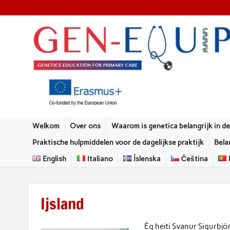
Welkom
Over ons
Waarom is genetica belangrijk in de 
Praktische hulpmiddelen voor de dagelijkse praktijk
Bela
English
Italiano
Íslenska
Čeština
Ijsland
Ég heiti Svanur Sigurbjö