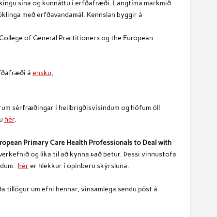
ekkingu sína og kunnáttu í erfðafræði. Langtíma markmið
júklinga með erfðavandamál. Kennslan byggir á
 College of General Practitioners og the European
fðafræði á
ensku
,
rum sérfræðingar í heilbrigðisvísindum og höfum öll
tu
hér
.
uropean Primary Care Health Professionals to Deal with
verkefnið og líka til að kynna það betur. Þessi vinnustofa
öndum.
hér
er hlekkur í opinberu skýrsluna.
ða tillögur um efni hennar, vinsamlega sendu póst á