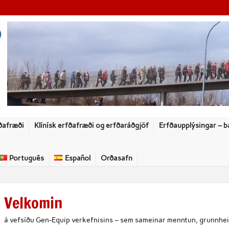
ðafræði
Klínísk erfðafræði og erfðaráðgjöf
Erfðaupplýsingar – b
Português
Español
Orðasafn
Velkomin
á vefsíðu Gen-Equip verkefnisins – sem sameinar menntun, grunnhei