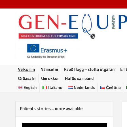
Velkomin
Námsefni
Rauð flögg – stutta útgáfan
Erf
Orðasafn
Um okkur
Hafðu samband
English
Italiano
Nederlands
Čeština
Patients stories – more available
Myndbandsspilari