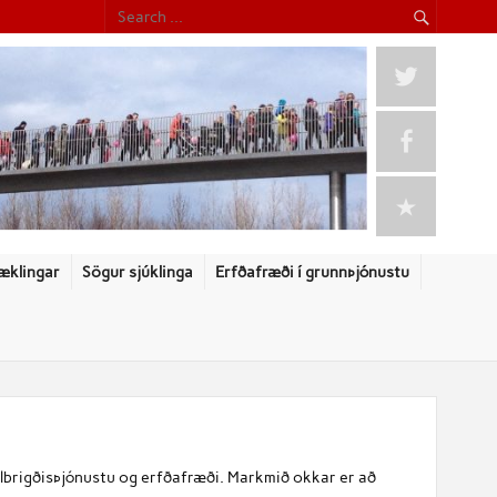
æklingar
Sögur sjúklinga
Erfðafræði í grunnþjónustu
lbrigðisþjónustu og erfðafræði. Markmið okkar er að