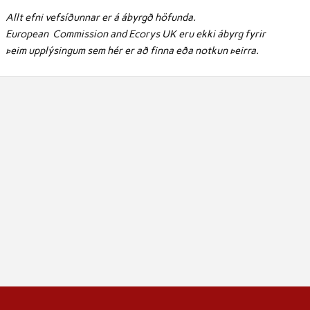
Allt efni vefsíðunnar er á ábyrgð höfunda.
European Commission and Ecorys UK eru ekki ábyrg fyrir
þeim upplýsingum sem hér er að finna eða notkun þeirra.