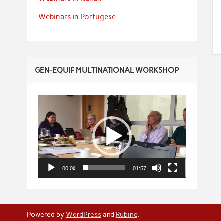
Webinars in Portugese
GEN-EQUIP MULTINATIONAL WORKSHOP
Myndbandsspilari
00:00
01:57
Powered by
WordPress
and
Rubine
.