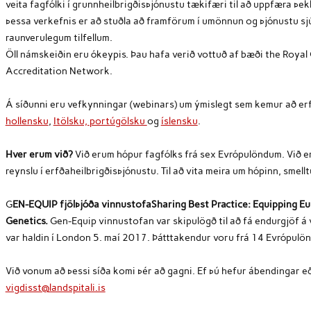
veita fagfólki í grunnheilbrigðisþjónustu tækifæri til að uppfæra þ
þessa verkefnis er að stuðla að framförum í umönnun og þjónustu s
raunverulegum tilfellum.
Öll námskeiðin eru ókeypis. Þau hafa verið vottuð af bæði the Royal
Accreditation Network.
Á síðunni eru vefkynningar (webinars) um ýmislegt sem kemur að er
hollensku
,
Itölsku,
portúgölsku
og
íslensku
.
Hver erum við?
Við erum hópur fagfólks frá sex Evrópulöndum. Við e
reynslu í erfðaheilbrigðisþjónustu. Til að vita meira um hópinn, smell
G
EN-EQUIP fjölþjóða vinnustofa
Sharing Best Practice: Equipping E
Genetics.
Gen-Equip vinnustofan var skipulögð til að fá endurgjöf á 
var haldin í London 5. maí 2017. Þátttakendur voru frá 14 Evrópul
Við vonum að þessi síða komi þér að gagni. Ef þú hefur ábendingar e
vigdisst@landspitali.is